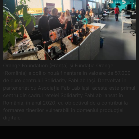
Orange Foundation (Franța) și Fundația Orange
(România) alocă o nouă finanțare în valoare de 57.000
de euro centrului Solidarity FabLab Iași. Dezvoltat în
parteneriat cu Asociația Fab Lab Iași, acesta este primul
centru din cadrul rețelei Solidarity FabLab lansat în
România, în anul 2020, cu obiectivul de a contribui la
formarea tinerilor vulnerabili în domeniul producției
digitale.