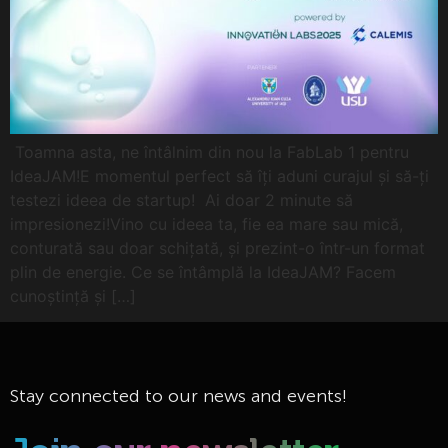
Toamna asta, ne întâlnim din nou la FabLab 1 pentru
IdeaJAM!E momentul perfect să îți aduni curajul și să-ți
testezi ideea de startup! Ai doar 2 minute să
impresionezi!Vino cu ideea ta, fie ea mare sau mică,
conturată sau doar schițată, și prezint-o într-un format
plin de energie. Ce se întâmplă la IdeaJAM? Facem
cunoștință și […]
Stay connected to our news and events!