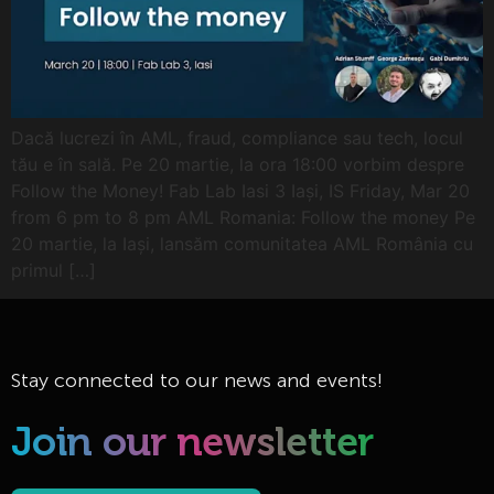
Dacă lucrezi în AML, fraud, compliance sau tech, locul
tău e în sală. Pe 20 martie, la ora 18:00 vorbim despre
Follow the Money! Fab Lab Iasi 3 Iași, IS Friday, Mar 20
from 6 pm to 8 pm AML Romania: Follow the money Pe
20 martie, la Iași, lansăm comunitatea AML România cu
primul […]
Stay connected to our news and events!
Join our newsletter