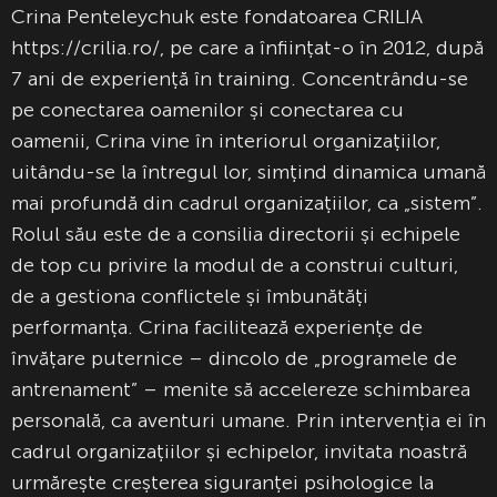
Crina Penteleychuk este fondatoarea CRILIA
https://crilia.ro/, pe care a înființat-o în 2012, după
7 ani de experiență în training. Concentrându-se
pe conectarea oamenilor și conectarea cu
oamenii, Crina vine în interiorul organizațiilor,
uitându-se la întregul lor, simțind dinamica umană
mai profundă din cadrul organizațiilor, ca „sistem”.
Rolul său este de a consilia directorii și echipele
de top cu privire la modul de a construi culturi,
de a gestiona conflictele și îmbunătăți
performanța. Crina facilitează experiențe de
învățare puternice – dincolo de „programele de
antrenament” – menite să accelereze schimbarea
personală, ca aventuri umane. Prin intervenția ei în
cadrul organizațiilor și echipelor, invitata noastră
urmărește creșterea siguranței psihologice la