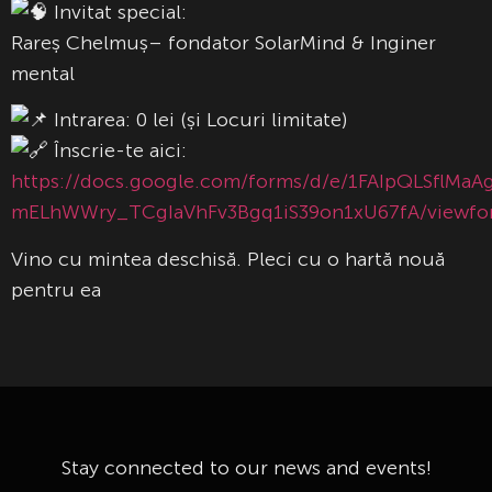
Invitat special:
Rareș Chelmuș– fondator SolarMind & Inginer
mental
Intrarea: 0 lei (și Locuri limitate)
Înscrie-te aici:
https://docs.google.com/forms/d/e/1FAIpQLSflMaA
mELhWWry_TCgIaVhFv3Bgq1iS39on1xU67fA/viewfo
Vino cu mintea deschisă. Pleci cu o hartă nouă
pentru ea
Stay connected to our news and events!