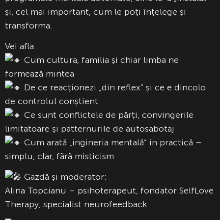
și, cel mai important, cum le poți înțelege și
transforma.
Vei afla:
Cum cultura, familia și chiar limba ne
formează mintea
De ce reacționezi „din reflex” și ce e dincolo
de controlul conștient
Ce sunt conflictele de părți, convingerile
limitatoare și patternurile de autosabotaj
Cum arată „ingineria mentală” în practică –
simplu, clar, fără misticism
Gazdă și moderator:
Alina Topcianu – psihoterapeut, fondator SelfLove
Therapy, specialist neurofeedback