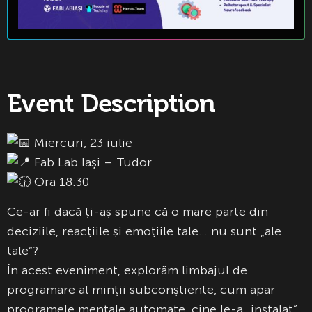
Event Description
Miercuri, 23 iulie
Fab Lab Iași – Tudor
Ora 18:30
Ce-ar fi dacă ți-aș spune că o mare parte din
deciziile, reacțiile și emoțiile tale… nu sunt „ale
tale”?
În acest eveniment, explorăm limbajul de
programare al minții subconștiente, cum apar
programele mentale automate, cine le-a „instalat”