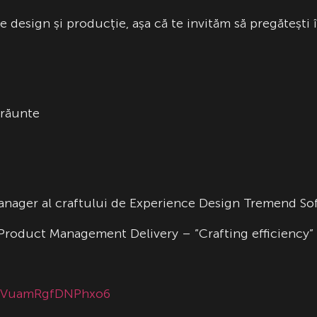
design și producție, așa că te invităm să pregătești î
Grăunte
e
Manager al craftului de Experience Design Tremend S
Product Management Delivery – ”Crafting efficiency”
rBbVuamRgfDNPhxo6