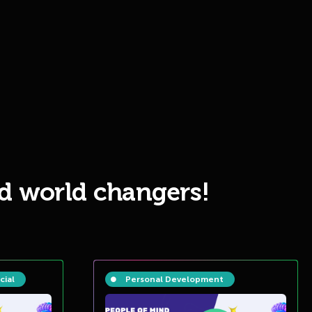
d world changers!
cial
Personal Development