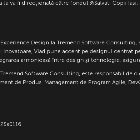
a va fi direcționată către fondul @Salvati Copii Iasi, 
e Experience Design la Tremend Software Consulting, e
i inovatoare, Vlad pune accent pe designul centrat pe 
rarea armonioasă între design și tehnologie, asigurân
remend Software Consulting, este responsabil de o 
ent de Produs, Management de Program Agile, DevOps,
128a0116