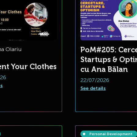
PoM#205: Cerce
na Olariu
Startups & Opt
nt Your Clothes
cu Ana Bălan
026
22/07/2026
ls
See details
Personal Development