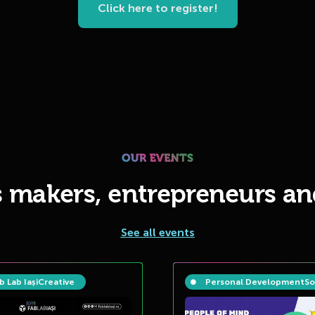
Click here to register!
s makers, entrepreneurs an
See all events
b Lab Iași
Creative
Personal Development
So