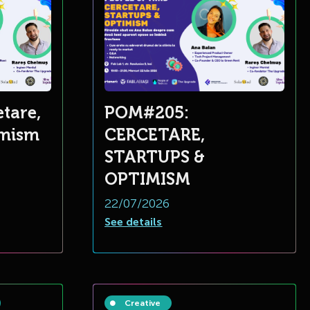
tare,
POM#205:
imism
CERCETARE,
STARTUPS &
OPTIMISM
22/07/2026
See details
Creative