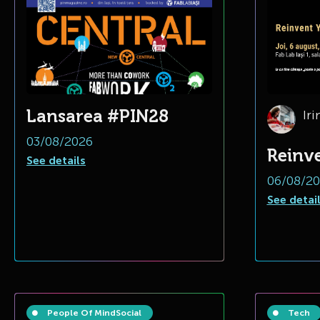
Lansarea #PIN28
Iri
03/08/2026
Reinve
See details
06/08/2
See detai
People Of Mind
Social
Tech