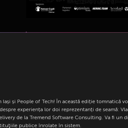
Iași și People of Tech! În această ediție tomnatică v
despre experiența lor doi reprezentanți de seamă: Vl
ery de la Tremend Software Consulting. Va fi un dia
tituţiile publice înrolate în sistem.