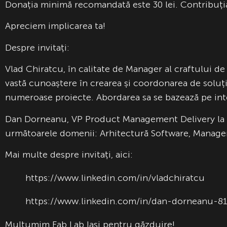
Donația minimă recomandată este 30 lei. Contribuția t
Apreciem implicarea ta!
Despre invitați:
Vlad Chiratcu, în calitate de Manager al craftului d
vastă cunoaștere în crearea și coordonarea de soluți
numeroase proiecte. Abordarea sa se bazează pe integ
Dan Dorneanu, VP Product Management Delivery la T
următoarele domenii: Arhitectură Software, Managem
Mai multe despre invitați, aici:
https://www.linkedin.com/in/vladchiratcu
https://www.linkedin.com/in/dan-dorneanu-8
Mulțumim Fab Lab Iași pentru găzduire!