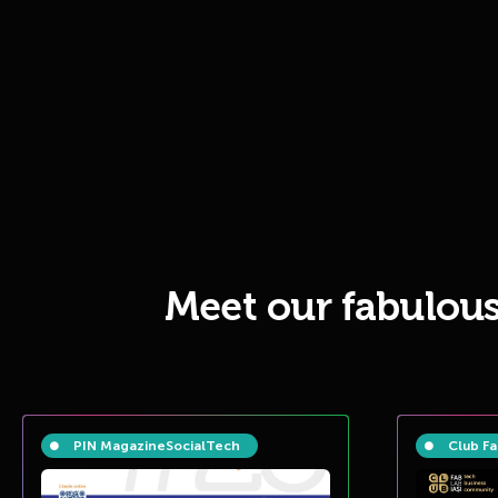
Meet our fabulou
PIN Magazine
Social
Tech
Club Fa